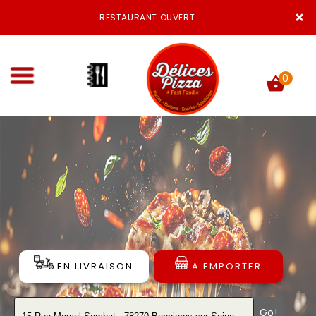
×
RESTAURANT OUVERT
0
ACCUEIL
LA CARTE
VOTRE COMPTE
NOTRE RESTAURANT
EN LIVRAISON
A EMPORTER
VOS AVIS
MENTIONS LÉGALES
Go!